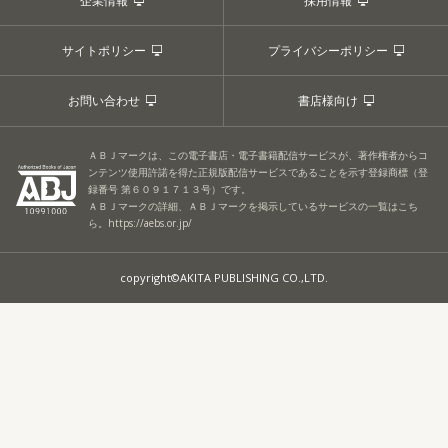
企業情報
採用情報
サイトポリシー
プライバシーポリシー
お問い合わせ
書店様向け
ＡＢＪマークは、この電子書店・電子書籍配信サービスが、著作権者からコ
ンテンツ使用許諾を得た正規版配信サービスであることを示す登録商標（登
録番号 第６０９１７１３号）です。
ＡＢＪマークの詳細、ＡＢＪマークを掲示しているサービスの一覧はこち
ら。
https://aebs.or.jp/
copyright©AKITA PUBLISHING CO.,LTD.