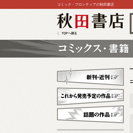
コミック・フロンティアの秋田書店
秋田書店
TOPへ戻る
コミックス
新刊・近刊
これから発売予定
話題の作品