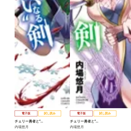
電子版
試し読み
電子版
試し読み
チェリー勇者と“…
チェリー勇者と“…
内場悠月
内場悠月