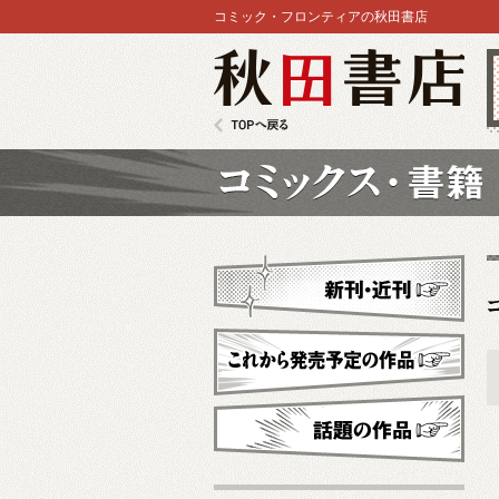
コミック・フロンティアの秋田書店
秋田書店
TOPへ戻る
コミックス
新刊・近刊
これから発売予定
話題の作品