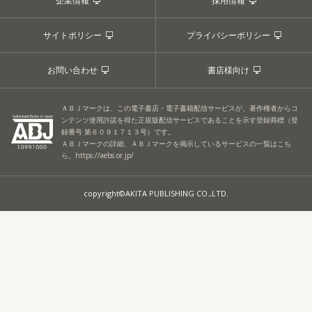
企業情報
採用情報
サイトポリシー
プライバシーポリシー
お問い合わせ
書店様向け
ＡＢＪマークは、この電子書店・電子書籍配信サービスが、著作権者からコ
ンテンツ使用許諾を得た正規版配信サービスであることを示す登録商標（登
録番号 第６０９１７１３号）です。
ＡＢＪマークの詳細、ＡＢＪマークを掲示しているサービスの一覧はこち
ら。
https://aebs.or.jp/
copyright©AKITA PUBLISHING CO.,LTD.