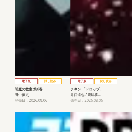
電子版
試し読み
電子版
試し読み
閻魔の教室 第6巻
チキン 「ドロップ…
田中優吏
井口達也 / 歳脇将…
発売日：2026.08.06
発売日：2026.08.06