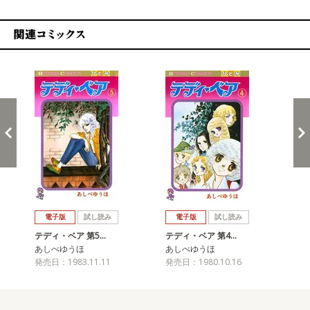
関連コミックス
戻る
進む
電子版
試し読み
電子版
試し読み
テディ・ベア 第5…
テディ・ベア 第4…
テ
あしべゆうほ
あしべゆうほ
あ
発売日：1983.11.11
発売日：1980.10.16
発売