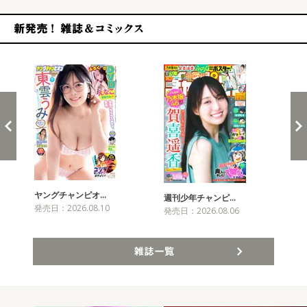
新発売！雑誌&コミックス
ヤングチャンピオ…
チャ
週刊少年チャンピ…
発売日：2026.08.10
発売
発売日：2026.08.06
雑誌一覧