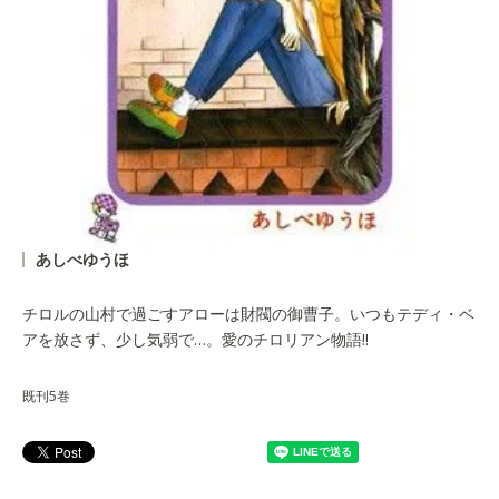
あしべゆうほ
チロルの山村で過ごすアローは財閥の御曹子。いつもテディ・ベ
アを放さず、少し気弱で…。愛のチロリアン物語!!
既刊5巻