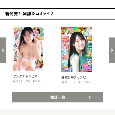
新発売！雑誌&コミックス
ヤングチャンピオ…
チャ
週刊少年チャンピ…
発売日：2026.08.10
発売
発売日：2026.08.06
雑誌一覧