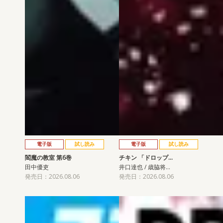
電子版
試し読み
電子版
試し読み
閻魔の教室 第6巻
チキン 「ドロップ…
田中優吏
井口達也 / 歳脇将…
発売日：2026.08.06
発売日：2026.08.06