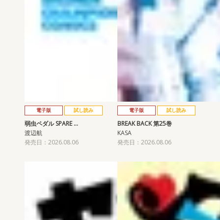
電子版
試し読み
電子版
試し読み
弱虫ペダル SPARE …
BREAK BACK 第25巻
渡辺航
KASA
発売日：2026.08.06
発売日：2026.08.06