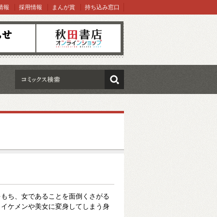
情報
採用情報
まんが賞
持ち込み窓口
オンラインショップ
検索
をもち、女であることを面倒くさがる
、イケメンや美女に変身してしまう身