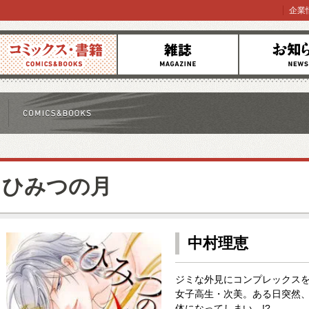
企業
コミックス
雑誌
お知らせ
ひみつの月
中村理恵
ジミな外見にコンプレックス
女子高生・次美。ある日突然
体になってしまい…!?