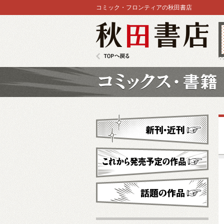
コミック・フロンティアの秋田書店
秋田書店
TOPへ戻る
コミックス
新刊・近刊
これから発売予定
話題の作品