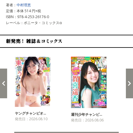
著者：
中村理恵
定価：本体 514 円+税
ISBN：978-4-253-26176-0
レーベル：ボニータ・コミックスα
新発売！雑誌&コミックス
ヤングチャンピオ…
チャ
週刊少年チャンピ…
発売日：2026.08.10
発売
発売日：2026.08.06