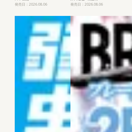
発売日：2026.08.06
発売日：2026.08.06