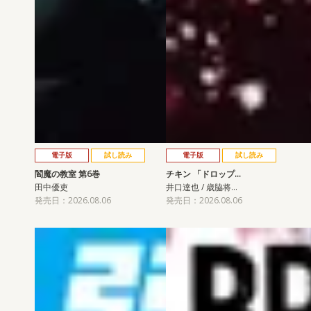
電子版
試し読み
電子版
試し読み
閻魔の教室 第6巻
チキン 「ドロップ…
田中優吏
井口達也 / 歳脇将…
発売日：2026.08.06
発売日：2026.08.06