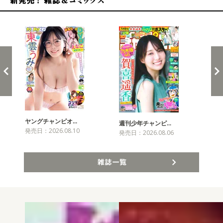
新発売！雑誌&コミックス
ヤングチャンピオ…
チャ
週刊少年チャンピ…
発売日：2026.08.10
発売
発売日：2026.08.06
雑誌一覧