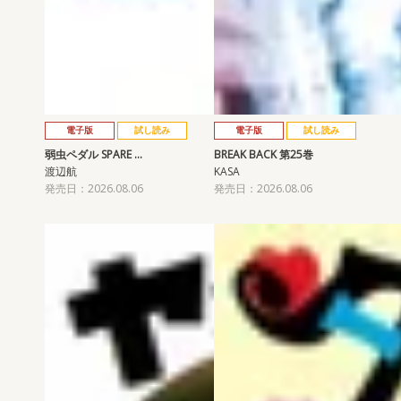
電子版
試し読み
電子版
試し読み
弱虫ペダル SPARE …
BREAK BACK 第25巻
渡辺航
KASA
発売日：2026.08.06
発売日：2026.08.06