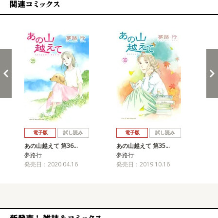
関連コミックス
戻る
進む
電子版
試し読み
電子版
試し読み
あの山越えて 第36…
あの山越えて 第35…
あの
夢路行
夢路行
夢
発売日：2020.04.16
発売日：2019.10.16
発売