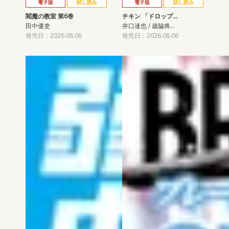
電子版
試し読み
電子版
試し読み
閻魔の教室 第6巻
チキン 「ドロップ…
田中優吏
井口達也 / 歳脇将…
発売日：2026.08.06
発売日：2026.08.06