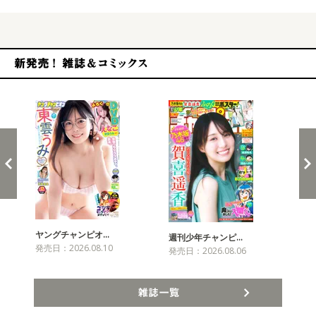
新発売！雑誌&コミックス
ヤングチャンピオ…
チャ
週刊少年チャンピ…
発売日：2026.08.10
発売
発売日：2026.08.06
雑誌一覧