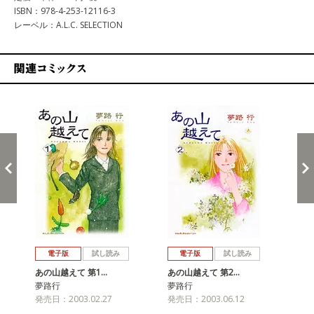
ISBN：978-4-253-12116-3
レーベル：A.L.C. SELECTION
関連コミックス
戻る
進む
電子版
試し読み
電子版
試し読み
あの山越えて 第1…
あの山越えて 第2…
あ
夢路行
夢路行
夢
発売日：2003.02.27
発売日：2003.06.12
発売