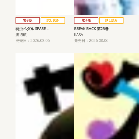
電子版
試し読み
電子版
試し読み
弱虫ペダル SPARE …
BREAK BACK 第25巻
渡辺航
KASA
発売日：2026.08.06
発売日：2026.08.06