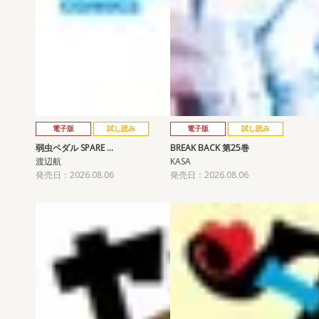
電子版
試し読み
電子版
試し読み
弱虫ペダル SPARE …
BREAK BACK 第25巻
渡辺航
KASA
発売日：2026.08.06
発売日：2026.08.06