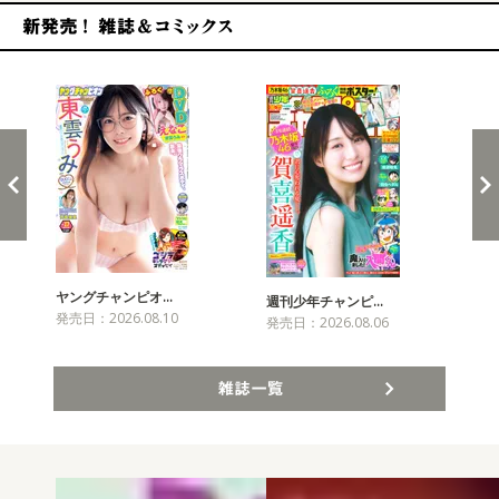
新発売！雑誌&コミックス
ヤングチャンピオ…
チャ
週刊少年チャンピ…
発売日：2026.08.10
発売
発売日：2026.08.06
雑誌一覧