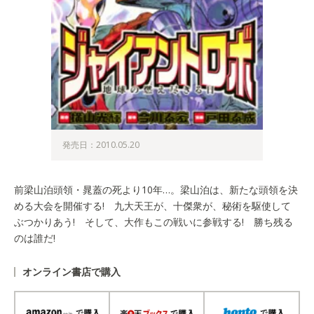
発売日：2010.05.20
前梁山泊頭領・晁蓋の死より10年…。梁山泊は、新たな頭領を決
める大会を開催する! 九大天王が、十傑衆が、秘術を駆使して
ぶつかりあう! そして、大作もこの戦いに参戦する! 勝ち残る
のは誰だ!
オンライン書店で購入