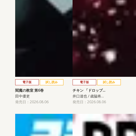
電子版
試し読み
電子版
試し読み
閻魔の教室 第6巻
チキン 「ドロップ…
田中優吏
井口達也 / 歳脇将…
発売日：2026.08.06
発売日：2026.08.06