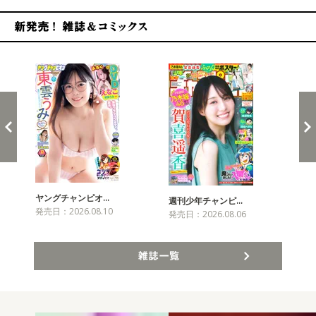
新発売！雑誌&コミックス
ヤングチャンピオ…
チャ
週刊少年チャンピ…
発売日：2026.08.10
発売
発売日：2026.08.06
雑誌一覧