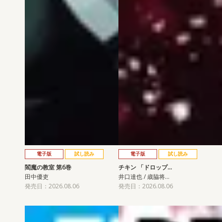
電子版
試し読み
電子版
試し読み
閻魔の教室 第6巻
チキン 「ドロップ…
田中優吏
井口達也 / 歳脇将…
発売日：2026.08.06
発売日：2026.08.06