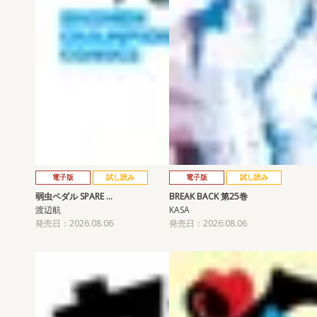
電子版
試し読み
電子版
試し読み
弱虫ペダル SPARE …
BREAK BACK 第25巻
渡辺航
KASA
発売日：2026.08.06
発売日：2026.08.06