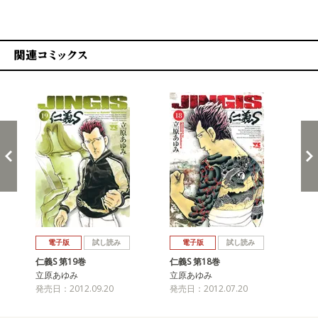
関連コミックス
戻る
進む
電子版
試し読み
電子版
試し読み
仁義S 第19巻
仁義S 第18巻
仁義
立原あゆみ
立原あゆみ
立
発売日：2012.09.20
発売日：2012.07.20
発売