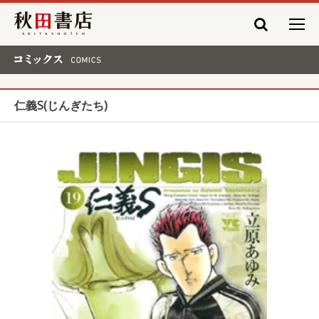
秋田書店
コミックス COMICS
仁義S(じんぎたち)