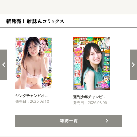
新発売！雑誌&コミックス
ヤングチャンピオ…
チャ
週刊少年チャンピ…
発売日：2026.08.10
発売
発売日：2026.08.06
雑誌一覧