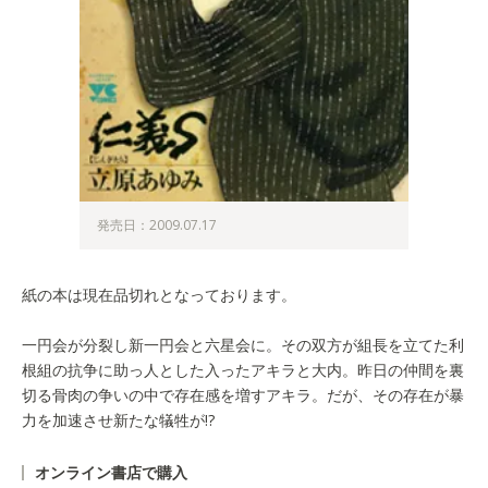
発売日：2009.07.17
紙の本は現在品切れとなっております。
一円会が分裂し新一円会と六星会に。その双方が組長を立てた利
根組の抗争に助っ人とした入ったアキラと大内。昨日の仲間を裏
切る骨肉の争いの中で存在感を増すアキラ。だが、その存在が暴
力を加速させ新たな犠牲が!?
オンライン書店で購入