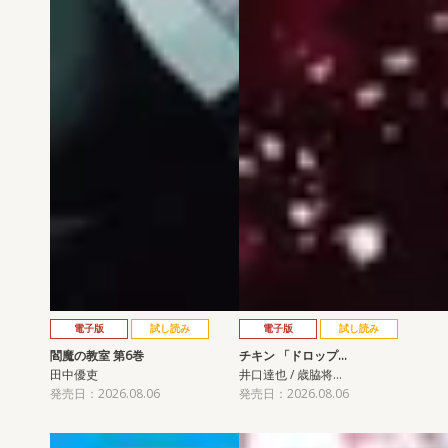
電子版
試し読み
電子版
試し読み
閻魔の教室 第6巻
チキン 「ドロップ…
田中優吏
井口達也 / 歳脇将…
発売日：2026.08.06
発売日：2026.08.06