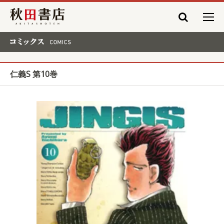
秋田書店
コミックス COMICS
仁義S 第10巻