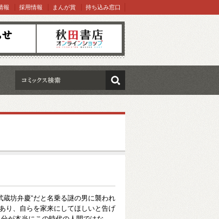
情報
採用情報
まんが賞
持ち込み窓口
オンラインショップ
検索
武蔵坊弁慶”だと名乗る謎の男に襲われ
であり、自らを家来にしてほしいと告げ
自分が本当にこの時代の人間ではな