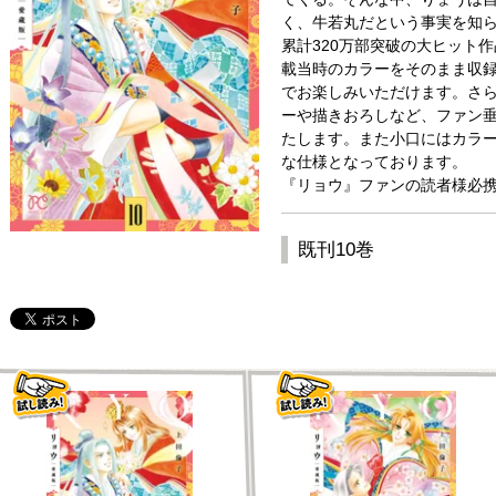
く、牛若丸だという事実を知ら
累計320万部突破の大ヒット作
載当時のカラーをそのまま収
でお楽しみいただけます。さ
ーや描きおろしなど、ファン
たします。また小口にはカラ
な仕様となっております。
『リョウ』ファンの読者様必
既刊10巻