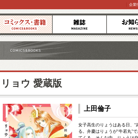
企業
コミックス
雑誌
お知らせ
リョウ 愛蔵版
上田倫子
女子高生のりょうはある日、“
る。弁慶はりょうが“牛若丸”
てくる。そんな中、りょうは