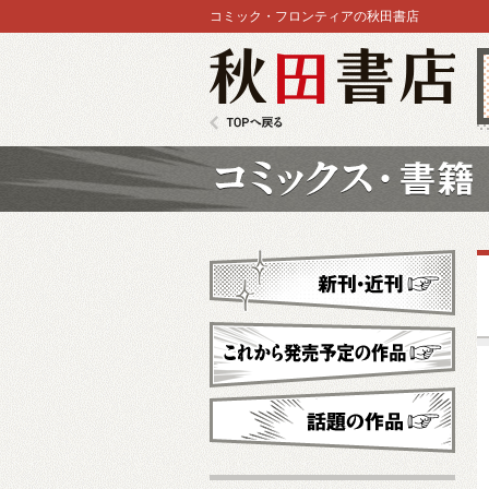
コミック・フロンティアの秋田書店
秋田書店
TOPへ戻る
コミックス
新刊・近刊
これから発売予定
話題の作品