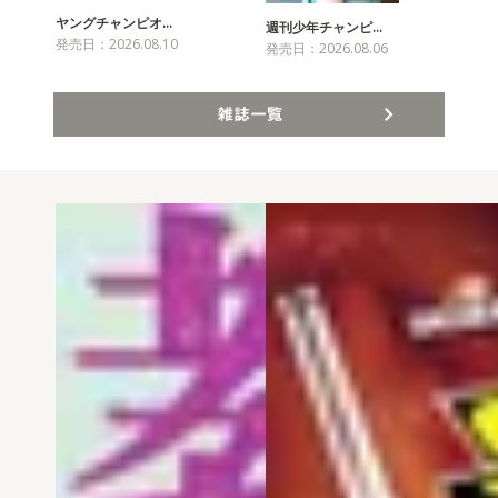
ヤングチャンピオ…
チャ
週刊少年チャンピ…
発売日：2026.08.10
発売
発売日：2026.08.06
雑誌一覧