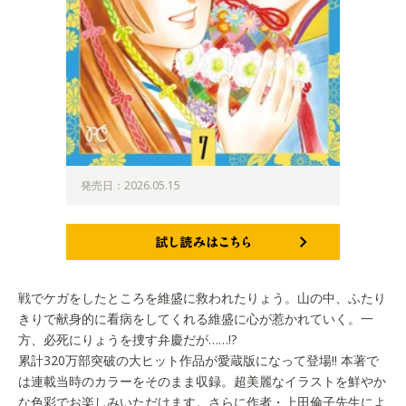
発売日：2026.05.15
試し読みはこちら
戦でケガをしたところを維盛に救われたりょう。山の中、ふたり
きりで献身的に看病をしてくれる維盛に心が惹かれていく。一
方、必死にりょうを捜す弁慶だが……!?
累計320万部突破の大ヒット作品が愛蔵版になって登場!! 本著で
は連載当時のカラーをそのまま収録。超美麗なイラストを鮮やか
な色彩でお楽しみいただけます。さらに作者・上田倫子先生によ