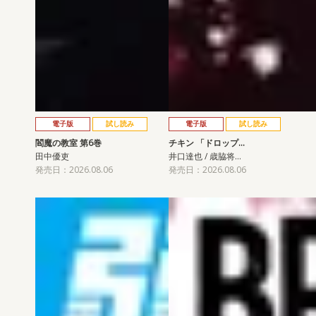
電子版
試し読み
電子版
試し読み
閻魔の教室 第6巻
チキン 「ドロップ…
田中優吏
井口達也 / 歳脇将…
発売日：2026.08.06
発売日：2026.08.06