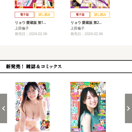
戻る
進む
電子版
試し読み
電子版
試し読み
リョウ 愛蔵版 第1…
リョウ 愛蔵版 第2…
リョ
上田倫子
上田倫子
上
発売日：2026.02.06
発売日：2026.02.06
発売
新発売！雑誌&コミックス