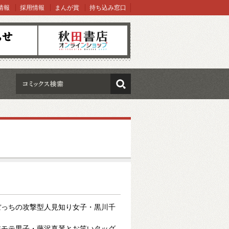
情報
採用情報
まんが賞
持ち込み窓口
オンラインショップ
検索
ぼっちの攻撃型人見知り女子・黒川千
非モテ男子・藤沢真琴とお笑いタッグ