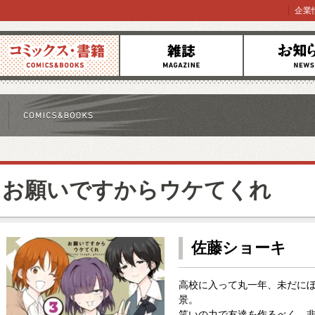
企業
コミックス
雑誌
お知らせ
お願いですからウケてくれ
佐藤ショーキ
高校に入って丸一年、未だに
景。
笑いの力で友達を作るべく、