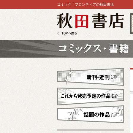
コミック・フロンティアの秋田書店
秋田書店
TOPへ戻る
コミックス
新刊・近刊
これから発売予定
話題の作品