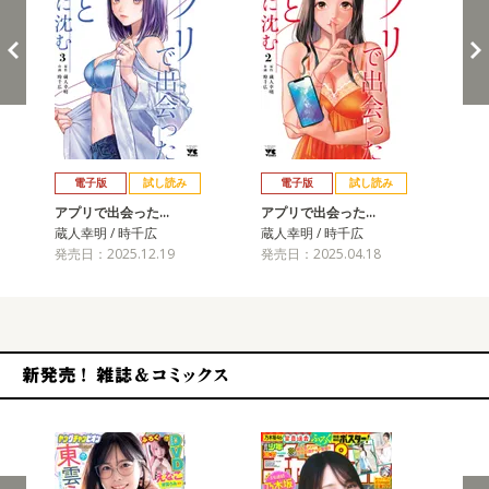
戻る
進む
電子版
試し読み
電子版
試し読み
アプリで出会った…
アプリで出会った…
ア
蔵人幸明 / 時千広
蔵人幸明 / 時千広
蔵人
発売日：2025.12.19
発売日：2025.04.18
発売
新発売！雑誌&コミックス