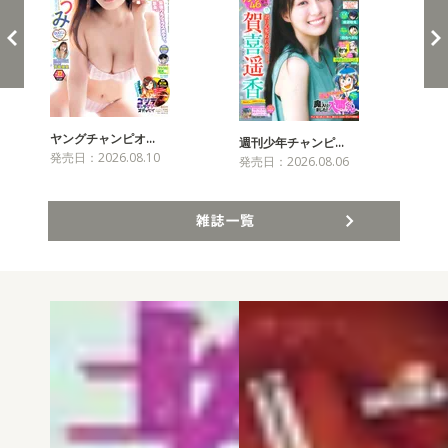
ヤングチャンピオ…
チャ
週刊少年チャンピ…
発売日：2026.08.10
発売
発売日：2026.08.06
雑誌一覧