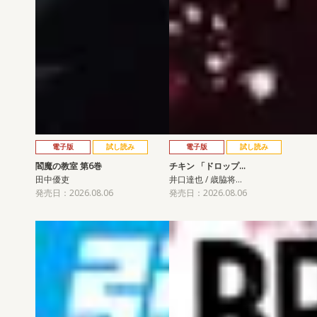
電子版
試し読み
電子版
試し読み
閻魔の教室 第6巻
チキン 「ドロップ…
田中優吏
井口達也 / 歳脇将…
発売日：2026.08.06
発売日：2026.08.06