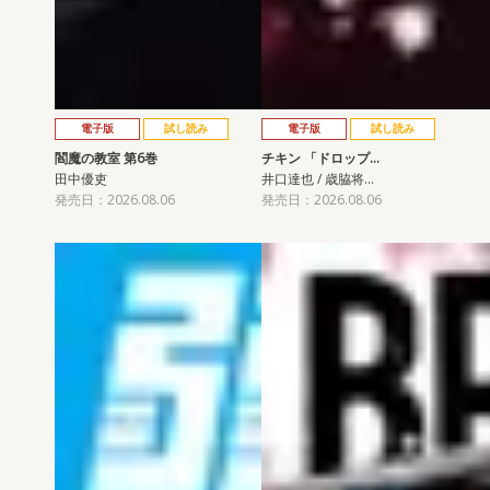
電子版
試し読み
電子版
試し読み
閻魔の教室 第6巻
チキン 「ドロップ…
田中優吏
井口達也 / 歳脇将…
発売日：2026.08.06
発売日：2026.08.06