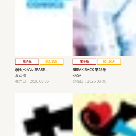
電子版
試し読み
電子版
試し読み
弱虫ペダル SPARE …
BREAK BACK 第25巻
渡辺航
KASA
発売日：2026.08.06
発売日：2026.08.06