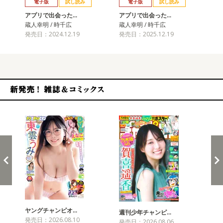
電子版
試し読み
電子版
試し読み
アプリで出会った…
アプリで出会った…
蔵人幸明 / 時千広
蔵人幸明 / 時千広
発売日：2024.12.19
発売日：2025.12.19
新発売！雑誌&コミックス
ヤングチャンピオ…
チャ
週刊少年チャンピ…
発売日：2026.08.10
発売
発売日：2026.08.06