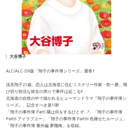
大谷博子
ALC/ALC-DX版「翔子の事件簿シリーズ」通巻1
浅見翔子21歳。恋人は北海道に住むミステリー作家・乾一磨。飛
び切り快活な彼女の周りで事件は起こる!!
北海道の自然の中で描かれるヒューマンドラマ『翔子の事件簿シ
リーズ』、記念すべき第1弾!
「翔子の事件簿 PartI 隣は何をするひとぞ…?」「翔子の事件簿
PartII アイラブユー」「翔子の事件簿 PartIII 色褪せたルージュ」
「翔子の事件簿 番外編 夢懺悔」を収録。