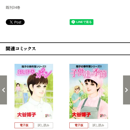
既刊34巻
関連コミックス
戻る
進む
電子版
試し読み
電子版
試し読み