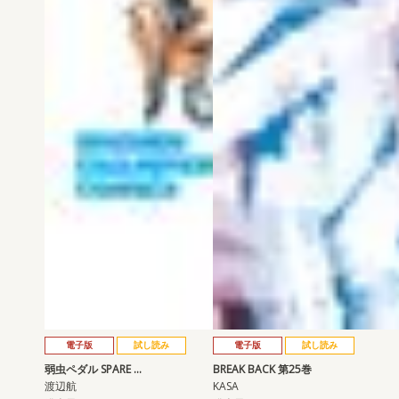
電子版
試し読み
電子版
試し読み
弱虫ペダル SPARE …
BREAK BACK 第25巻
渡辺航
KASA