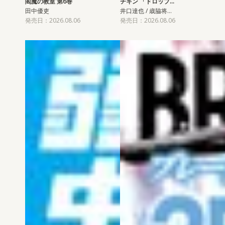
閻魔の教室 第6巻
チキン 「ドロップ…
田中優吏
井口達也 / 歳脇将…
発売日：2026.08.06
発売日：2026.08.06