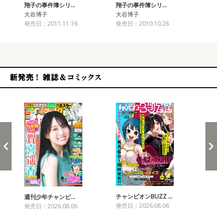
翔子の事件簿シリ…
翔子の事件簿シリ…
翔
大谷博子
大谷博子
大
発売日：2011.11.16
発売日：2010.10.28
発売
新発売！雑誌&コミックス
チャンピオンBUZZ …
週刊少年チャンピ…
月
発売日：2026.08.06
発売日：2026.08.06
発売