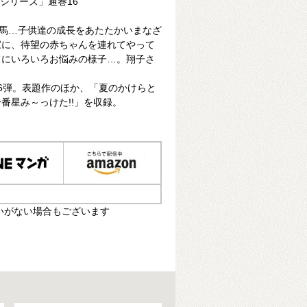
簿シリーズ」通巻16
勇馬…子供達の成長をあたたかいまなざ
家に、待望の赤ちゃんを連れてやって
てにいろいろお悩みの様子…。翔子さ
6弾。表題作のほか、「夏のかけらと
番星み～っけた!!」を収録。
いがない場合もございます