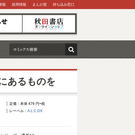
情報
採用情報
まんが賞
持ち込み窓口
オンラインショップ
検索
にあるものを
定価：本体 476 円+税
レーベル：
A.L.C.DX