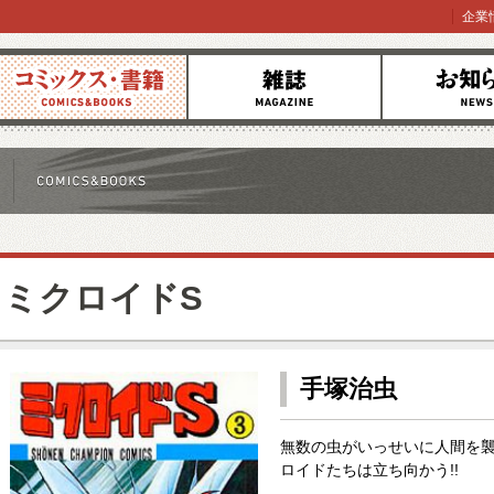
企業
コミックス
雑誌
お知らせ
ミクロイドS
手塚治虫
無数の虫がいっせいに人間を
ロイドたちは立ち向かう!!