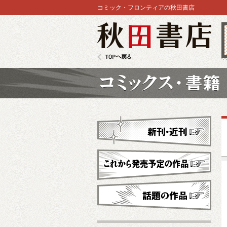
コミック・フロンティアの秋田書店
秋田書店
TOPへ戻る
コミックス
新刊・近刊
これから発売予定
話題の作品