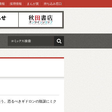
情報
採用情報
まんが賞
持ち込み窓口
オンラインショップ
検索
襲う。恐るべきギドロンの陰謀にミク