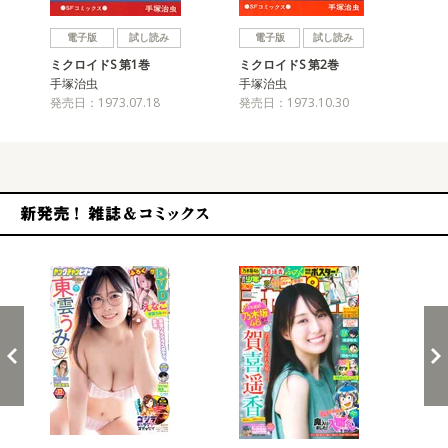
戻る
進む
電子版
試し読み
電子版
試し読み
ミクロイドS 第1巻
ミクロイドS 第2巻
手塚治虫
手塚治虫
発売日：1973.07.18
発売日：1973.10.30
新発売！雑誌&コミックス