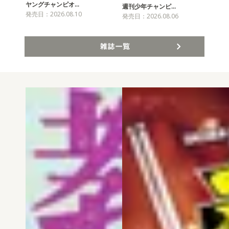
ヤングチャンピオ…
チャ
週刊少年チャンピ…
発売日：2026.08.10
発売
発売日：2026.08.06
雑誌一覧