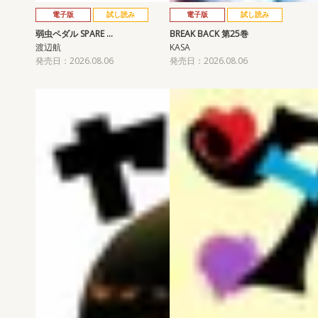
電子版
試し読み
電子版
試し読み
弱虫ペダル SPARE …
BREAK BACK 第25巻
渡辺航
KASA
発売日：2026.08.06
発売日：2026.08.06