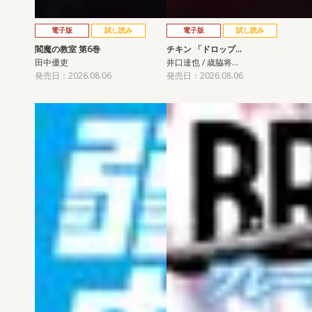
電子版
試し読み
電子版
試し読み
閻魔の教室 第6巻
チキン 「ドロップ…
田中優吏
井口達也 / 歳脇将…
発売日：2026.08.06
発売日：2026.08.06