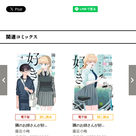
関連コミックス
戻る
進む
電子版
試し読み
電子版
試し読み
隣のお姉さんが好…
隣のお姉さんが好…
隣
藤近小梅
藤近小梅
藤