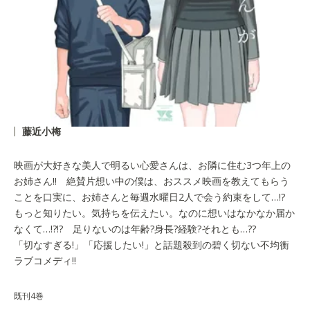
藤近小梅
映画が大好きな美人で明るい心愛さんは、お隣に住む3つ年上の
お姉さん!! 絶賛片想い中の僕は、おススメ映画を教えてもらう
ことを口実に、お姉さんと毎週水曜日2人で会う約束をして…!?
もっと知りたい。気持ちを伝えたい。なのに想いはなかなか届か
なくて…!?!? 足りないのは年齢?身長?経験?それとも…??
「切なすぎる!」「応援したい!」と話題殺到の碧く切ない不均衡
ラブコメディ!!
既刊4巻