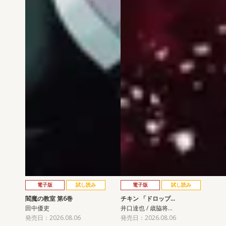
電子版
試し読み
電子版
試し読み
閻魔の教室 第6巻
チキン 「ドロップ…
田中優吏
井口達也 / 歳脇将…
発売日：2026.08.06
発売日：2026.08.06