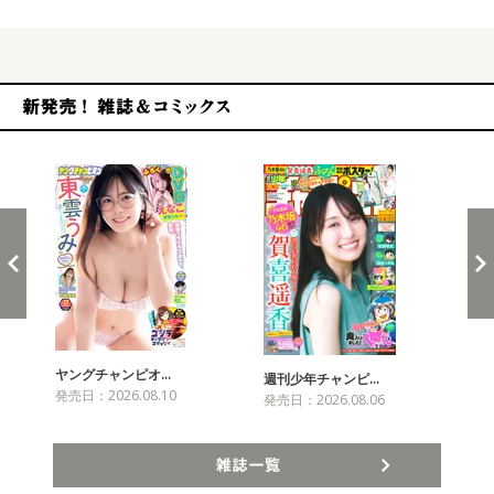
新発売！雑誌&コミックス
ヤングチャンピオ…
チャ
週刊少年チャンピ…
発売日：2026.08.10
発売
発売日：2026.08.06