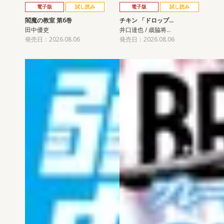
電子版
試し読み
電子版
試し読み
閻魔の教室 第6巻
チキン 「ドロップ…
田中優吏
井口達也 / 歳脇将…
発売日：2026.08.06
発売日：2026.08.06