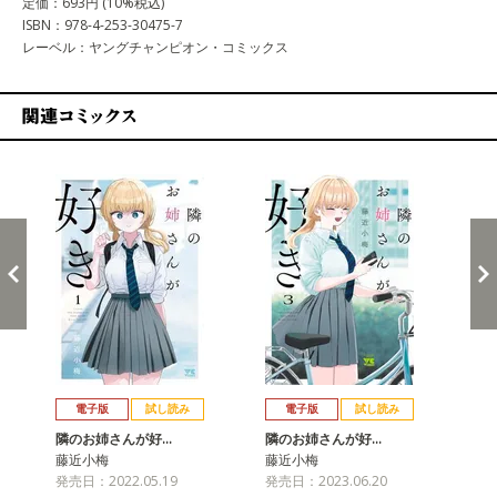
定価：693円 (10%税込)
ISBN：978-4-253-30475-7
レーベル：ヤングチャンピオン・コミックス
関連コミックス
戻る
進む
電子版
試し読み
電子版
試し読み
隣のお姉さんが好…
隣のお姉さんが好…
隣
藤近小梅
藤近小梅
藤
発売日：2022.05.19
発売日：2023.06.20
発売