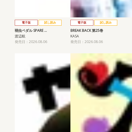
電子版
試し読み
電子版
試し読み
弱虫ペダル SPARE …
BREAK BACK 第25巻
渡辺航
KASA
発売日：2026.08.06
発売日：2026.08.06