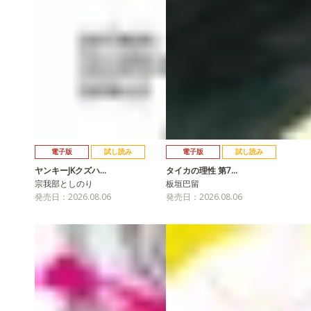
電子版
試し読み
電子版
試し読み
ヤンキーJKクズハ…
タイカの理性 第7…
宗我部としのり
板垣巴留
発売日：2026.08.06
発売日：2026.08.06