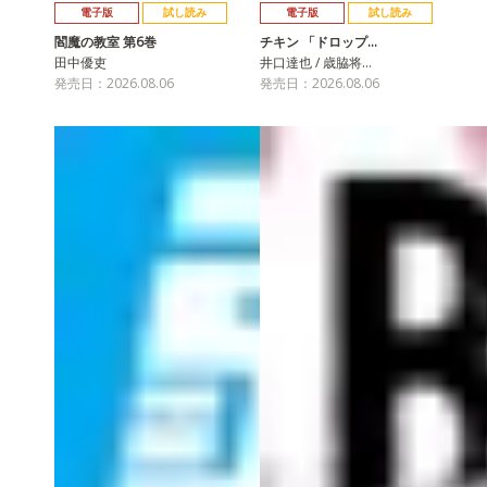
電子版
試し読み
電子版
試し読み
閻魔の教室 第6巻
チキン 「ドロップ…
田中優吏
井口達也 / 歳脇将…
発売日：2026.08.06
発売日：2026.08.06