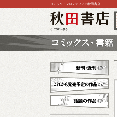
コミック・フロンティアの秋田書店
秋田書店
TOPへ戻る
コミックス
新刊・近刊
これから発売予定
話題の作品