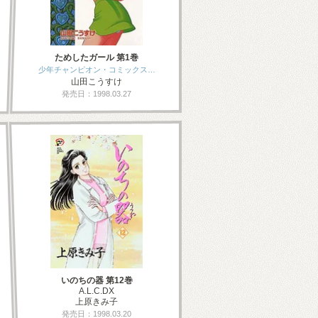
ためしたガール 第1巻
少年チャンピオン・コミックス…
山田こうすけ
発売日：1998.03.27
いのちの器 第12巻
A.L.C.DX
上原きみ子
発売日：1998.03.20