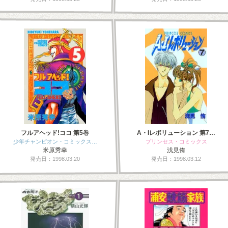
フルアヘッド!ココ 第5巻
A・Iレボリューション 第7…
少年チャンピオン・コミックス…
プリンセス・コミックス
米原秀幸
浅見侑
発売日：1998.03.20
発売日：1998.03.12