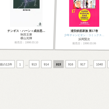
チンギス・ハーン＜成吉思…
浦安鉄筋家族 第17巻
秋田文庫
少年チャンピオン・コミックス…
横山光輝
浜岡賢次
発売日：1998.03.10
発売日：1998.03.06
前の12件
1
…
913
914
915
916
917
…
1040