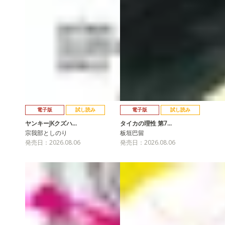
電子版
試し読み
電子版
試し読み
ヤンキーJKクズハ…
タイカの理性 第7…
宗我部としのり
板垣巴留
発売日：2026.08.06
発売日：2026.08.06