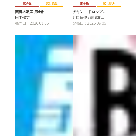
電子版
試し読み
電子版
試し読み
閻魔の教室 第6巻
チキン 「ドロップ…
田中優吏
井口達也 / 歳脇将…
発売日：2026.08.06
発売日：2026.08.06