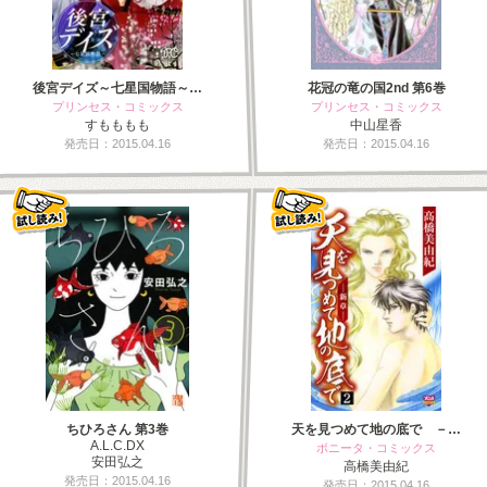
後宮デイズ～七星国物語～…
花冠の竜の国2nd 第6巻
プリンセス・コミックス
プリンセス・コミックス
すもももも
中山星香
発売日：2015.04.16
発売日：2015.04.16
ちひろさん 第3巻
天を見つめて地の底で －…
A.L.C.DX
ボニータ・コミックス
安田弘之
高橋美由紀
発売日：2015.04.16
発売日：2015.04.16