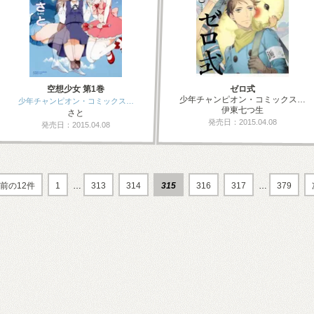
空想少女 第1巻
ゼロ式
少年チャンピオン・コミックス…
少年チャンピオン・コミックス…
伊東七つ生
さと
発売日：2015.04.08
発売日：2015.04.08
前の12件
1
…
313
314
315
316
317
…
379