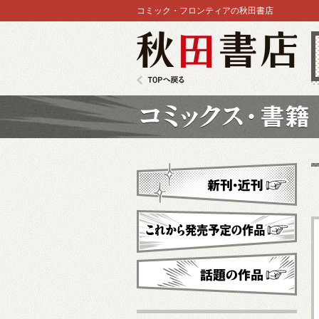
コミック・フロンティアの秋田書店
秋田書店
TOPへ戻る
コミックス
新刊・近刊
これから発売予定
話題の作品