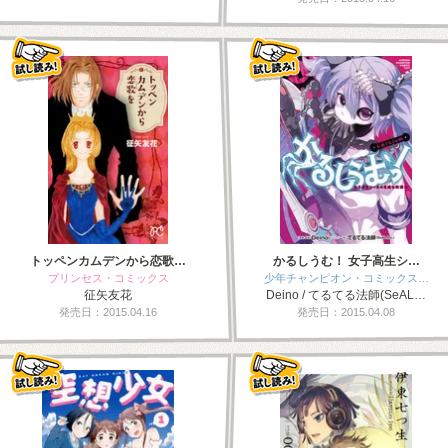
トッペンカムデンから恋歌…
かるしうむ！ 女子高生シ…
プリンセス・コミックス
少年チャンピオン・コミックス…
征矢友花
Deino / てるてる法師(SeAL…
発売日：2015.04.16
発売日：2015.04.08