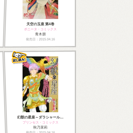
天空の玉座 第4巻
ボニータ・コミックス
青木朋
発売日：2015.04.16
幻獣の星座～ダラシャール…
プリンセス・コミックス
秋乃茉莉
発売日：2015.04.16