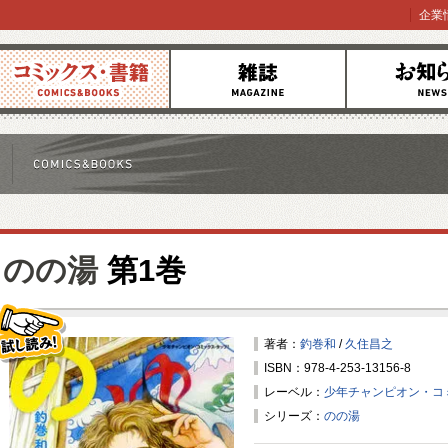
企業
コミックス
雑誌
お知らせ
のの湯
第1巻
著者：
釣巻和
/
久住昌之
ISBN：978-4-253-13156-8
試し読み！
レーベル：
少年チャンピオン・コ
シリーズ：
のの湯