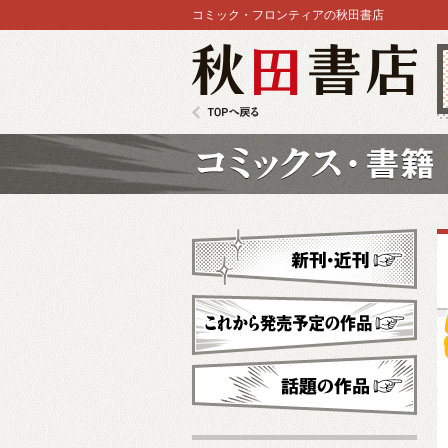
コミック・フロンティアの秋田書店
秋田書店
TOPへ戻る
コミックス
新刊・近刊
これから発売予定
話題の作品