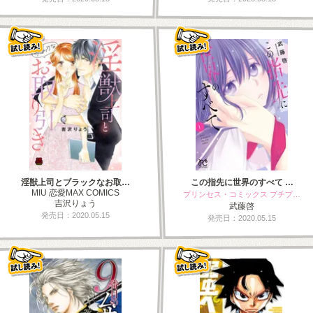
淫獣上司とブラックなお取…
この指先に世界のすべて …
MIU 恋愛MAX COMICS
プリンセス・コミックス プチプ…
吉沢りょう
武藤啓
発売日：2020.05.15
発売日：2020.05.15