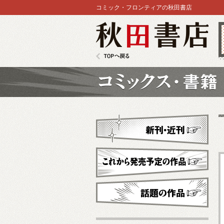
コミック・フロンティアの秋田書店
秋田書店
TOPへ戻る
コミックス
新刊・近刊
これから発売予定
話題の作品