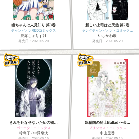
瞳ちゃんは人見知り 第3巻
新しい上司はど天然 第2巻
チャンピオンREDコミックス
ヤングチャンピオン・コミック…
夏海ちょりすけ
いちかわ暖
発売日：2020.05.20
発売日：2020.05.20
きみを死なせないための物…
妖精国の騎士Ballad 〜金…
ボニータ・コミックス
プリンセス・コミックス
吟鳥子 / 中澤泉汰
中山星香
発売日：2020.05.15
発売日：2020.05.15