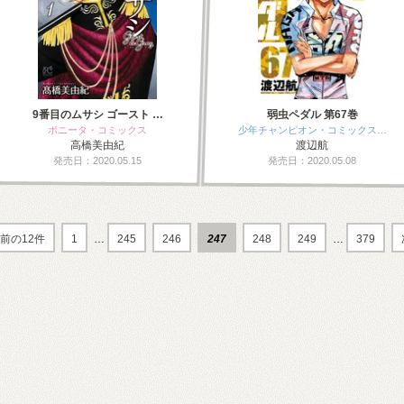
9番目のムサシ ゴースト …
弱虫ペダル 第67巻
ボニータ・コミックス
少年チャンピオン・コミックス…
高橋美由紀
渡辺航
発売日：2020.05.15
発売日：2020.05.08
前の12件
1
…
245
246
247
248
249
…
379