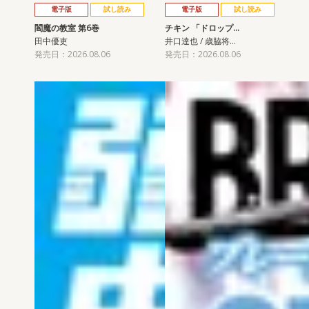
電子版
試し読み
電子版
試し読み
閻魔の教室 第6巻
チキン 「ドロップ…
田中優吏
井口達也 / 歳脇将…
発売日：2026.08.06
発売日：2026.08.06