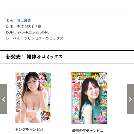
著者：
藤田麻貴
定価：本体 600 円+税
ISBN：978-4-253-27504-0
レーベル：プリンセス・コミックス
新発売！雑誌&コミックス
ヤングチャンピオ…
チャ
週刊少年チャンピ…