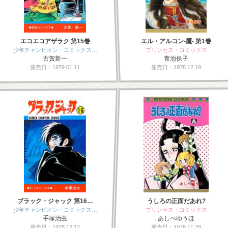
エコエコアザラク 第15巻
エル・アルコン-鷹- 第1巻
少年チャンピオン・コミックス…
プリンセス・コミックス
古賀新一
青池保子
発売日：1979.01.11
発売日：1978.12.19
ブラック・ジャック 第16…
うしろの正面だあれ?
少年チャンピオン・コミックス…
プリンセス・コミックス
手塚治虫
あしべゆうほ
発売日：1978.12.12
発売日：1978.11.28