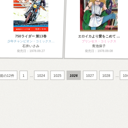
750ライダー 第13巻
エロイカより愛をこめて …
少年チャンピオン・コミックス…
プリンセス・コミックス
石井いさみ
青池保子
発売日：1978.09.27
発売日：1978.09.08
前の12件
1
…
1024
1025
1026
1027
1028
…
10