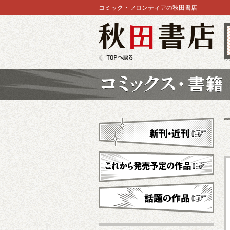
コミック・フロンティアの秋田書店
秋田書店
TOPへ戻る
コミックス
新刊・近刊
これから発売予定
話題の作品