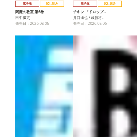
電子版
試し読み
電子版
試し読み
閻魔の教室 第6巻
チキン 「ドロップ…
田中優吏
井口達也 / 歳脇将…
発売日：2026.08.06
発売日：2026.08.06