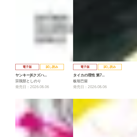
電子版
試し読み
電子版
試し読み
ヤンキーJKクズハ…
タイカの理性 第7…
宗我部としのり
板垣巴留
発売日：2026.08.06
発売日：2026.08.06