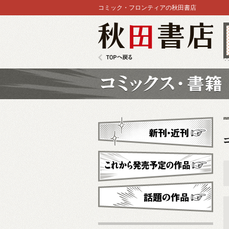
コミック・フロンティアの秋田書店
秋田書店
TOPへ戻る
コミックス
新刊・近刊
これから発売予定
話題の作品