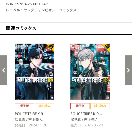
ISBN：978-4-253-01024-5
レーベル：ヤングチャンピオン・コミックス
関連コミックス
戻る
進む
電子版
試し読み
電子版
試し読み
POLICE TRIBE K-9 …
POLICE TRIBE K-9 …
深見真 / 吉上亮 /…
深見真 / 吉上亮 /…
発売日：2024.11.20
発売日：2025.05.20