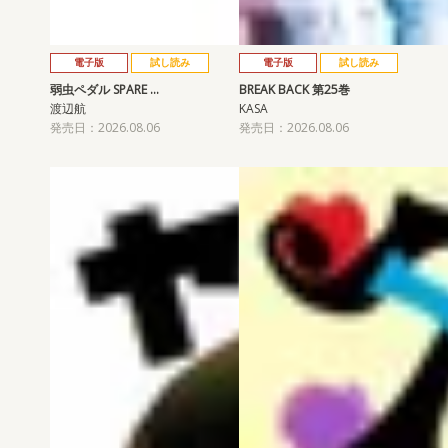
電子版
試し読み
電子版
試し読み
弱虫ペダル SPARE …
BREAK BACK 第25巻
渡辺航
KASA
発売日：2026.08.06
発売日：2026.08.06