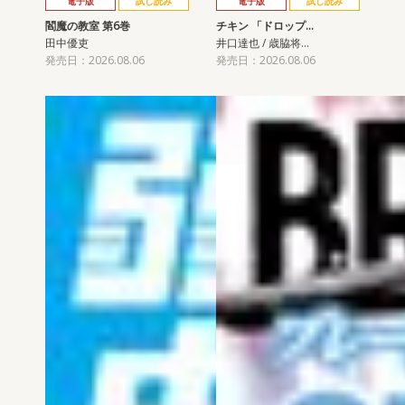
電子版
試し読み
電子版
試し読み
閻魔の教室 第6巻
チキン 「ドロップ…
田中優吏
井口達也 / 歳脇将…
発売日：2026.08.06
発売日：2026.08.06