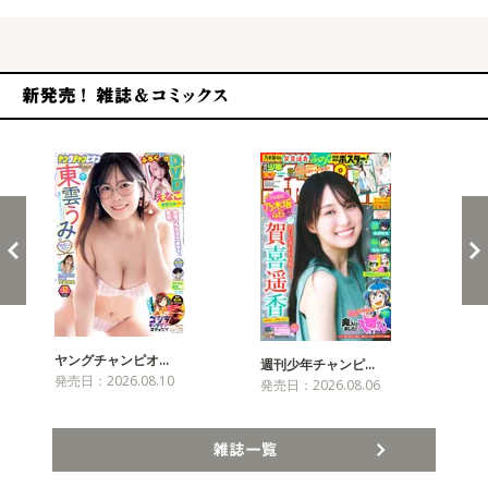
新発売！雑誌&コミックス
ヤングチャンピオ…
チャ
週刊少年チャンピ…
発売日：2026.08.10
発売
発売日：2026.08.06
雑誌一覧