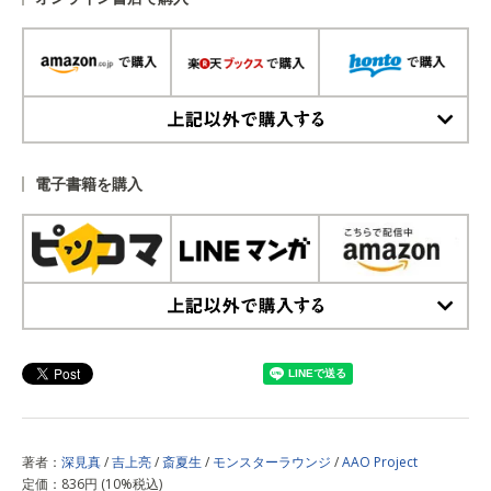
上記以外で購入する
電子書籍を購入
上記以外で購入する
著者：
深見真
/
吉上亮
/
斎夏生
/
モンスターラウンジ
/
AAO Project
定価：836円 (10%税込)