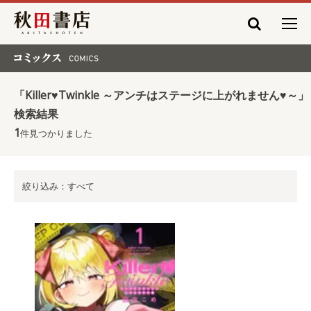
秋田書店
コミックス COMICS
「Killer♥Twinkle ～アンチはステージに上がれません♥～」
検索結果
1
件見つかりました
絞り込み：すべて