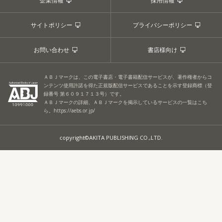
企業情報
採用情報
サイトポリシー
プライバシーポリシー
お問い合わせ
書店様向け
ＡＢＪマークは、この電子書店・電子書籍配信サービスが、著作権者からコ
ンテンツ使用許諾を得た正規版配信サービスであることを示す登録商標（登
録番号 第６０９１７１３号）です。
ＡＢＪマークの詳細、ＡＢＪマークを掲示しているサービスの一覧はこち
ら。
https://aebs.or.jp/
copyright©AKITA PUBLISHING CO.,LTD.