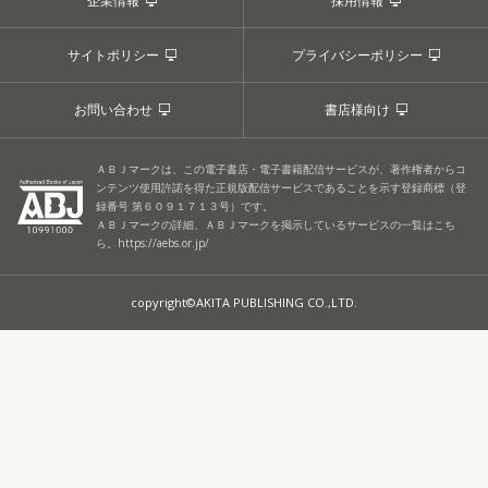
企業情報
採用情報
サイトポリシー
プライバシーポリシー
お問い合わせ
書店様向け
ＡＢＪマークは、この電子書店・電子書籍配信サービスが、著作権者からコ
ンテンツ使用許諾を得た正規版配信サービスであることを示す登録商標（登
録番号 第６０９１７１３号）です。
ＡＢＪマークの詳細、ＡＢＪマークを掲示しているサービスの一覧はこち
ら。
https://aebs.or.jp/
copyright©AKITA PUBLISHING CO.,LTD.