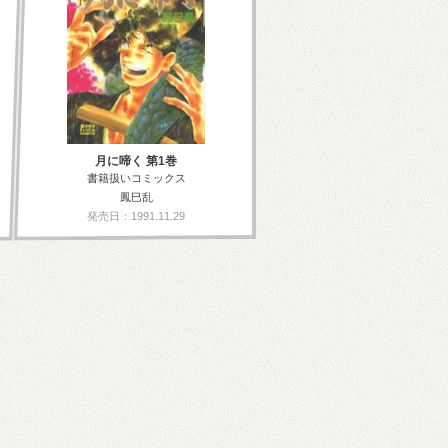
月に啼く 第1巻
書籍扱いコミックス
鳳巳乱
発売日：1991.11.29