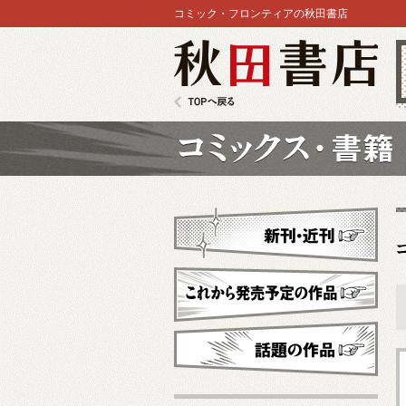
コミック・フロンティアの秋田書店
秋田書店
TOPへ戻る
コミックス
新刊・近刊
これから発売予定
話題の作品