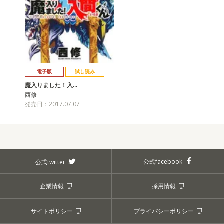
電子版
試し読み
魔入りました！入…
西修
発売日：2017.07.07
公式facebook
公式twitter
企業情報
採用情報
サイトポリシー
プライバシーポリシー