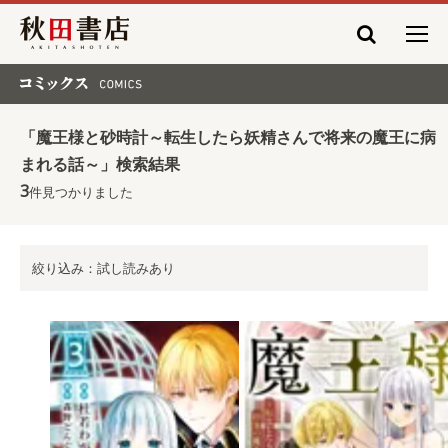
秋田書店
コミックス COMICS
「魔王様と砂時計～転生したら妖精さんで将来の魔王に病
まれる話～」検索結果
3
件見つかりました
絞り込み：試し読みあり