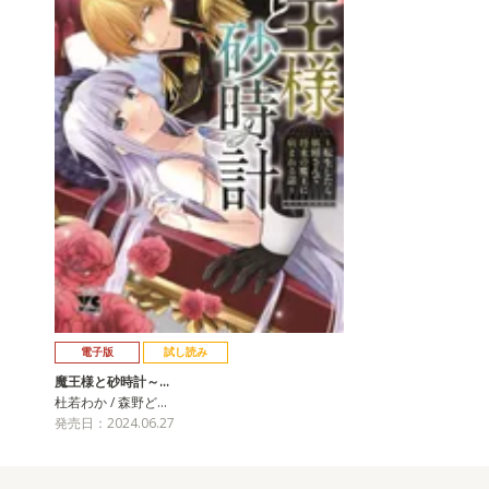
電子版
試し読み
魔王様と砂時計～…
杜若わか / 森野ど…
発売日：2024.06.27