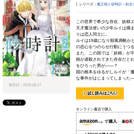
シリーズ：
魔王様と砂時計～転生
この世界で希少な存在、妖精
天才魔法使いの少年ルイは捕
りは恋人同士に。
ルイは19歳になり順風満帆か
の恋心をつのらせ行動にうつ
また、この国では「妖精」が
精が虐殺されてきた存在だと
をひろった男が――？
国の根本をゆるがしルイが「
な事件がはじまってしまった――
発売日：2025.08.27
試し読み！
オンライン書店で購入