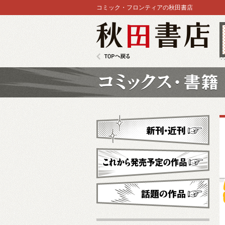
コミック・フロンティアの秋田書店
秋田書店
TOPへ戻る
コミックス
新刊・近刊
これから発売予定
話題の作品