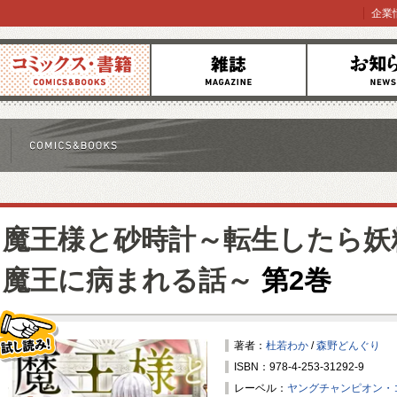
企業
コミックス
雑誌
お知らせ
魔王様と砂時計～転生したら妖
魔王に病まれる話～
第2巻
著者：
杜若わか
/
森野どんぐり
ISBN：978-4-253-31292-9
試し読み！
レーベル：
ヤングチャンピオン・