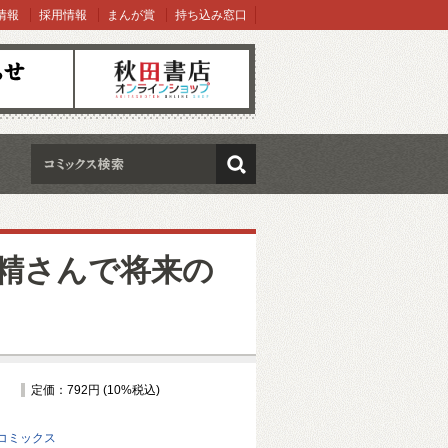
情報
採用情報
まんが賞
持ち込み窓口
オンラインショップ
検索
精さんで将来の
定価：792円 (10%税込)
コミックス