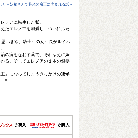
したら妖精さんで将来の魔王に病まれる話～
エレノアに転生した私。
まえたエレノアを溺愛し、ついにふた
と思いきや、騎士団の女団長がルイへ
る。
不治の病をなおす薬で、それゆえに妖
わかる。そしてエレノアの１本の銀髪
魔王」になってしまうきっかけの凄惨
!!