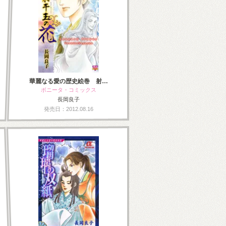
華麗なる愛の歴史絵巻 射…
ボニータ・コミックス
長岡良子
発売日：2012.08.16