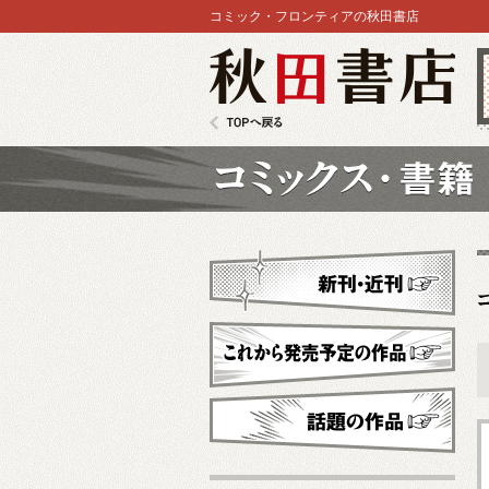
コミック・フロンティアの秋田書店
秋田書店
TOPへ戻る
コミックス
新刊・近刊
これから発売予定
話題の作品