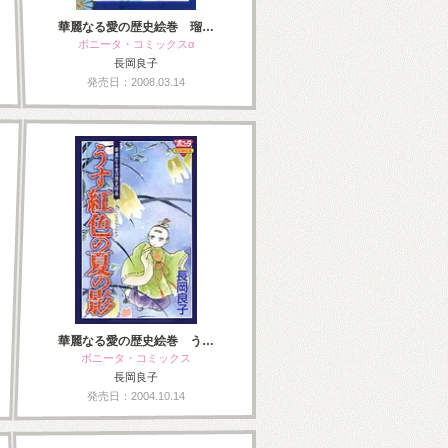
華麗なる愛の歴史絵巻 瑠…
ボニータ・コミックスα
長岡良子
発売日：2008.03.14
華麗なる愛の歴史絵巻 う…
ボニータ・コミックス
長岡良子
発売日：2004.10.14