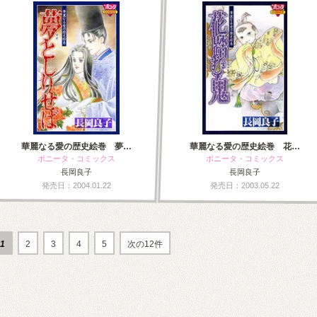
華麗なる愛の歴史絵巻 夢…
華麗なる愛の歴史絵巻 花…
ボニータ・コミックス
ボニータ・コミックス
長岡良子
長岡良子
発売日：2004.01.22
発売日：2003.05.22
1
2
3
4
5
次の12件