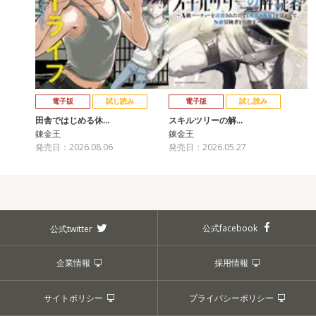
電子版
試し読み
電子版
試し読み
田舎ではじめる休…
スキルツリーの解…
錬金王
錬金王
発売日：2026.08.06
発売日：2026.05.27
公式facebook
公式twitter
企業情報
採用情報
サイトポリシー
プライバシーポリシー