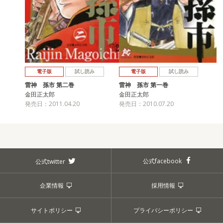
電子版
試し読み
電子版
試し読み
雷神 孫市 第二巻
雷神 孫市 第一巻
金田正太郎
金田正太郎
発売日：2011.04.20
発売日：2010.07.20
公式facebook
公式twitter
企業情報
採用情報
サイトポリシー
プライバシーポリシー