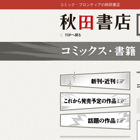
コミック・フロンティアの秋田書店
秋田書店
TOPへ戻る
コミックス
新刊・近刊
これから発売予定
話題の作品