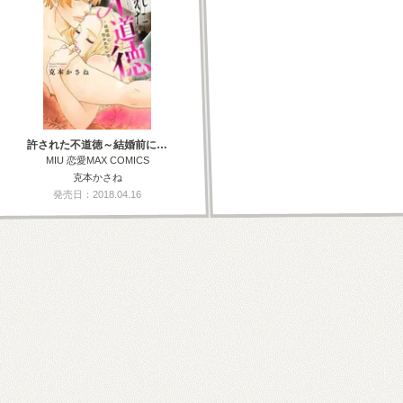
許された不道徳～結婚前に…
MIU 恋愛MAX COMICS
克本かさね
発売日：2018.04.16