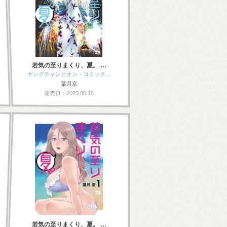
若気の至りまくり、夏。 …
ヤングチャンピオン・コミック…
葉月京
発売日：2023.08.18
若気の至りまくり、夏。 …