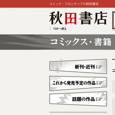
コミック・フロンティアの秋田書店
秋田書店
TOPへ戻る
コミックス
新刊・近刊
これから発売予定
話題の作品