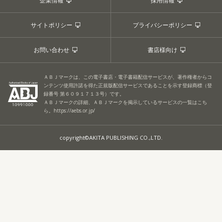
企業情報
採用情報
サイトポリシー
プライバシーポリシー
お問い合わせ
書店様向け
ＡＢＪマークは、この電子書店・電子書籍配信サービスが、著作権者からコ
ンテンツ使用許諾を得た正規版配信サービスであることを示す登録商標（登
録番号 第６０９１７１３号）です。
ＡＢＪマークの詳細、ＡＢＪマークを掲示しているサービスの一覧はこち
ら。
https://aebs.or.jp/
copyright©AKITA PUBLISHING CO.,LTD.